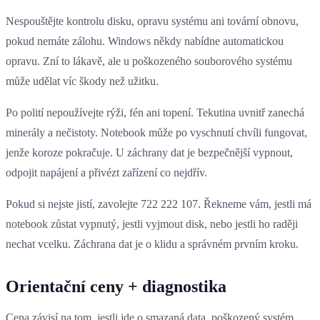
Nespouštějte kontrolu disku, opravu systému ani tovární obnovu,
pokud nemáte zálohu. Windows někdy nabídne automatickou
opravu. Zní to lákavě, ale u poškozeného souborového systému
může udělat víc škody než užitku.
Po polití nepoužívejte rýži, fén ani topení. Tekutina uvnitř zanechá
minerály a nečistoty. Notebook může po vyschnutí chvíli fungovat,
jenže koroze pokračuje. U záchrany dat je bezpečnější vypnout,
odpojit napájení a přivézt zařízení co nejdřív.
Pokud si nejste jistí, zavolejte 722 222 107. Řekneme vám, jestli má
notebook zůstat vypnutý, jestli vyjmout disk, nebo jestli ho raději
nechat vcelku. Záchrana dat je o klidu a správném prvním kroku.
Orientační ceny + diagnostika
Cena závisí na tom, jestli jde o smazaná data, poškozený systém,