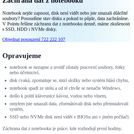
Záchrana dat z notebooku
Notebook nejde zapnout, disk není vidět nebo jste smazali důležité
soubory? Posoudíme stav disku a pokud to půjde, data zachráníme.
V Pointu řešíme záchranu dat z notebooku denně, máme zkušenosti
s SSD, HDD i NVMe disky.
Objednat posouzení
722 222 107
Opravujeme
notebook se nezapne a uvnitř zůstaly pracovní soubory, fotky
nebo účetnictví,
disk cvaká, zpomaluje se, mizí složky nebo systém hlásí chybu,
notebook spadl ze stolu a od té chvíle se nenačte Windows,
došlo k polití klávesnice kávou, vodou nebo vínem,
omylem jste smazali data, zformátovali disk nebo přeinstalovali
systém,
SSD nebo NVMe disk není vidět v BIOSu ani v jiném počítači.
Záchrana dat z notebooku je práce, kde rozhodují první hodiny.