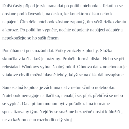
Další častý případ je záchrana dat po polití notebooku. Tekutina se
dostane pod klávesnici, na desku, ke konektoru disku nebo k
napájení. Čím déle notebook zůstane zapnutý, tím větší riziko zkratu
a koroze. Po polití ho vypněte, nechte odpojený napájecí adaptér a
nepokoušejte se ho sušit fénem.
Pomáháme i po smazání dat. Fotky zmizely z plochy. Složka
skončila v koši a koš je prázdný. Proběhl formát disku. Nebo se při
reinstalaci Windows vybral špatný oddíl. Obnova dat z notebooku je
v takové chvíli možná hlavně tehdy, když se na disk dál nezapisuje.
Samostatná kapitola je záchrana dat z nefunkčního notebooku.
Notebook nereaguje na tlačítko, nenabíjí se, pípá, přehřívá se nebo
se vypíná. Data přitom mohou být v pořádku. I na to máme
specializovaný tým. Nejdřív se snažíme bezpečně dostat k úložišti,
ne za každou cenu rozchodit celý stroj.