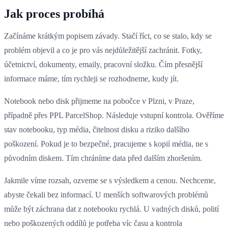
Jak proces probíhá
Začínáme krátkým popisem závady. Stačí říct, co se stalo, kdy se
problém objevil a co je pro vás nejdůležitější zachránit. Fotky,
účetnictví, dokumenty, emaily, pracovní složku. Čím přesnější
informace máme, tím rychleji se rozhodneme, kudy jít.
Notebook nebo disk přijmeme na pobočce v Plzni, v Praze,
případně přes PPL ParcelShop. Následuje vstupní kontrola. Ověříme
stav notebooku, typ média, čitelnost disku a riziko dalšího
poškození. Pokud je to bezpečné, pracujeme s kopií média, ne s
původním diskem. Tím chráníme data před dalším zhoršením.
Jakmile víme rozsah, ozveme se s výsledkem a cenou. Nechceme,
abyste čekali bez informací. U menších softwarových problémů
může být záchrana dat z notebooku rychlá. U vadných disků, polití
nebo poškozených oddílů je potřeba víc času a kontrola