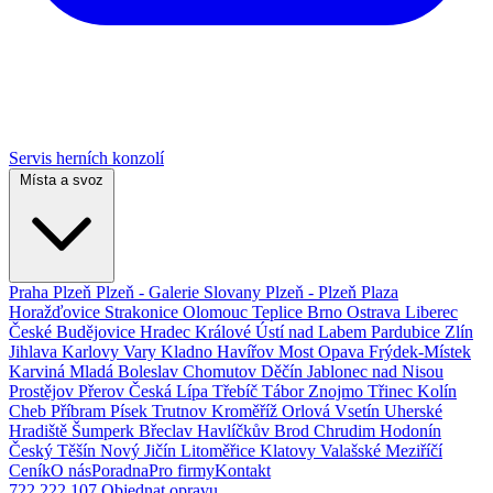
Servis herních konzolí
Místa a svoz
Praha
Plzeň
Plzeň - Galerie Slovany
Plzeň - Plzeň Plaza
Horažďovice
Strakonice
Olomouc
Teplice
Brno
Ostrava
Liberec
České Budějovice
Hradec Králové
Ústí nad Labem
Pardubice
Zlín
Jihlava
Karlovy Vary
Kladno
Havířov
Most
Opava
Frýdek-Místek
Karviná
Mladá Boleslav
Chomutov
Děčín
Jablonec nad Nisou
Prostějov
Přerov
Česká Lípa
Třebíč
Tábor
Znojmo
Třinec
Kolín
Cheb
Příbram
Písek
Trutnov
Kroměříž
Orlová
Vsetín
Uherské
Hradiště
Šumperk
Břeclav
Havlíčkův Brod
Chrudim
Hodonín
Český Těšín
Nový Jičín
Litoměřice
Klatovy
Valašské Meziříčí
Ceník
O nás
Poradna
Pro firmy
Kontakt
722 222 107
Objednat opravu