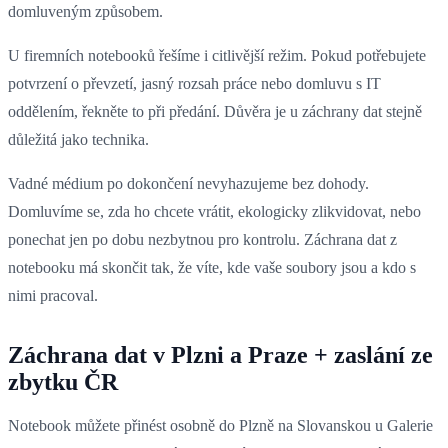
domluveným způsobem.
U firemních notebooků řešíme i citlivější režim. Pokud potřebujete
potvrzení o převzetí, jasný rozsah práce nebo domluvu s IT
oddělením, řekněte to při předání. Důvěra je u záchrany dat stejně
důležitá jako technika.
Vadné médium po dokončení nevyhazujeme bez dohody.
Domluvíme se, zda ho chcete vrátit, ekologicky zlikvidovat, nebo
ponechat jen po dobu nezbytnou pro kontrolu. Záchrana dat z
notebooku má skončit tak, že víte, kde vaše soubory jsou a kdo s
nimi pracoval.
Záchrana dat v Plzni a Praze + zaslání ze
zbytku ČR
Notebook můžete přinést osobně do Plzně na Slovanskou u Galerie