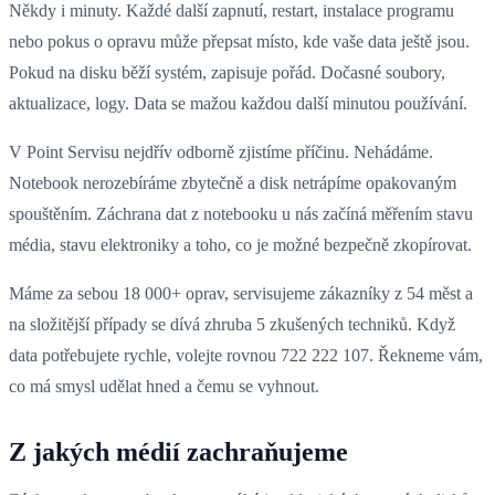
Někdy i minuty. Každé další zapnutí, restart, instalace programu
nebo pokus o opravu může přepsat místo, kde vaše data ještě jsou.
Pokud na disku běží systém, zapisuje pořád. Dočasné soubory,
aktualizace, logy. Data se mažou každou další minutou používání.
V Point Servisu nejdřív odborně zjistíme příčinu. Nehádáme.
Notebook nerozebíráme zbytečně a disk netrápíme opakovaným
spouštěním. Záchrana dat z notebooku u nás začíná měřením stavu
média, stavu elektroniky a toho, co je možné bezpečně zkopírovat.
Máme za sebou 18 000+ oprav, servisujeme zákazníky z 54 měst a
na složitější případy se dívá zhruba 5 zkušených techniků. Když
data potřebujete rychle, volejte rovnou 722 222 107. Řekneme vám,
co má smysl udělat hned a čemu se vyhnout.
Z jakých médií zachraňujeme