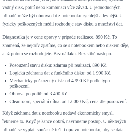
vadný disk, polití nebo kombinaci více závad. U jednoduchých
případů může být obnova dat z notebooku rychlejší a levnější. U
fyzicky poškozených médií rozhoduje stav disku a množství dat.
Diagnostika je v cene opravy v pripade realizace, 890 Kč. To
znamená, že nejdřív zjistíme, co se s notebookem nebo diskem děje,
a až potom se rozhodujete. Bez nátlaku. Bez slibů naslepo.
Posouzení stavu disku: zdarma při realizaci, 890 Kč.
Logická záchrana dat z funkčního disku: od 1 990 Kč.
Mechanicky poškozený disk: od 4 990 Kč podle typu
poškození.
Obnova po polití: od 3 490 Kč.
Cleanroom, speciální dílna: od 12 000 Kč, cena dle posouzení.
Když záchrana dat z notebooku nedává ekonomicky smysl,
řekneme to. Když je šance dobrá, navrhneme postup. U některých
případů se vyplatí současně řešit i opravu notebooku, aby se data