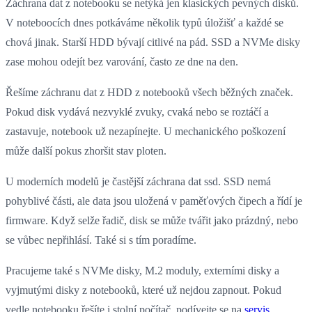
Záchrana dat z notebooku se netýká jen klasických pevných disků.
V noteboocích dnes potkáváme několik typů úložišť a každé se
chová jinak. Starší HDD bývají citlivé na pád. SSD a NVMe disky
zase mohou odejít bez varování, často ze dne na den.
Řešíme záchranu dat z HDD z notebooků všech běžných značek.
Pokud disk vydává nezvyklé zvuky, cvaká nebo se roztáčí a
zastavuje, notebook už nezapínejte. U mechanického poškození
může další pokus zhoršit stav ploten.
U moderních modelů je častější záchrana dat ssd. SSD nemá
pohyblivé části, ale data jsou uložená v paměťových čipech a řídí je
firmware. Když selže řadič, disk se může tvářit jako prázdný, nebo
se vůbec nepřihlásí. Také si s tím poradíme.
Pracujeme také s NVMe disky, M.2 moduly, externími disky a
vyjmutými disky z notebooků, které už nejdou zapnout. Pokud
vedle notebooku řešíte i stolní počítač, podívejte se na
servis