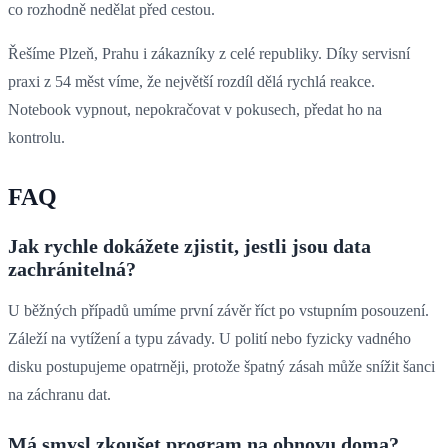
co rozhodně nedělat před cestou.
Řešíme Plzeň, Prahu i zákazníky z celé republiky. Díky servisní
praxi z 54 měst víme, že největší rozdíl dělá rychlá reakce.
Notebook vypnout, nepokračovat v pokusech, předat ho na
kontrolu.
FAQ
Jak rychle dokážete zjistit, jestli jsou data
zachránitelná?
U běžných případů umíme první závěr říct po vstupním posouzení.
Záleží na vytížení a typu závady. U polití nebo fyzicky vadného
disku postupujeme opatrněji, protože špatný zásah může snížit šanci
na záchranu dat.
Má smysl zkoušet program na obnovu doma?