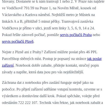
Slovany. Dostanete se k nám tramvají 1 nebo 2. V Praze nás najdete
ve Vodičkově 791/39 na Praze 1, na Novém Městě, kousek od
Václavského a Karlova náměstí. Nejbližší metro je Můstek na
linkách A a B, přibližně 5 minut pěšky. Tramvajová zastávka
Vodičkova je přímo v ulici, jezdí sem linky 3, 5, 6, 9, 14 a 24.
Pokud řešíte zároveň počítač, pomůže
servis počítačů Praha
nebo
servis počítačů Plzeň
.
Nejste z Plzně ani z Prahy? Zařízení můžete poslat přes 46 PPL
ParcelShop sběrných míst. Postup je popsaný na stránce
jak poslat
zařízení
. Notebook dobře zabalte, přidejte kontakt, stručný popis
závady a napište, která data jsou pro vás nejdůležitější.
Záchrana dat z notebooku přes zaslání funguje stejně jako na
pobočce. Po přijetí zařízení uděláme vstupní kontrolu, ozveme se s
výsledkem a domluvíme další krok. Pokud spěcháte, volejte před
odesláním 722 222 107. Technik vám řekne, jak notebook zabalit a