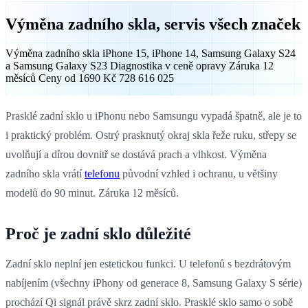
Výměna zadního skla, servis všech značek
Výměna zadního skla iPhone 15, iPhone 14, Samsung Galaxy S24
a Samsung Galaxy S23 Diagnostika v ceně opravy Záruka 12
měsíců Ceny od 1690 Kč 728 616 025
Prasklé zadní sklo u iPhonu nebo Samsungu vypadá špatně, ale je to
i praktický problém. Ostrý prasknutý okraj skla řeže ruku, střepy se
uvolňují a dírou dovnitř se dostává prach a vlhkost. Výměna
zadního skla vrátí
telefonu
původní vzhled i ochranu, u většiny
modelů do 90 minut. Záruka 12 měsíců.
Proč je zadní sklo důležité
Zadní sklo neplní jen estetickou funkci. U telefonů s bezdrátovým
nabíjením (všechny iPhony od generace 8, Samsung Galaxy S série)
prochází Qi signál právě skrz zadní sklo. Prasklé sklo samo o sobě