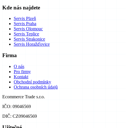
Kde nás najdete
Servis Plzeň
Servis Praha
Servis Olomouc
Servis Teplice
Servis Strakonice
Servis Horažďovice
Firma
O nás
Pro firmy
Kontakt
Obchodní podmínky
Ochrana osobních údajů
Ecommerce Trade s.r.o.
IČO: 09046569
DIČ: CZ09046569
Užitečné