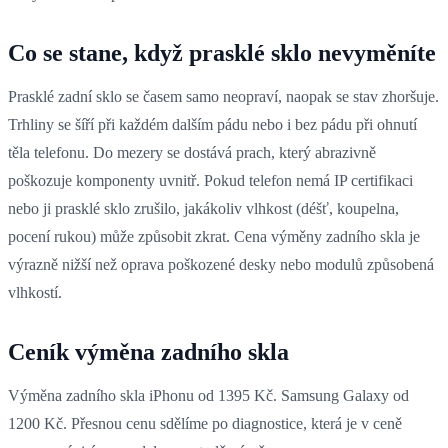
Co se stane, když prasklé sklo nevyměníte
Prasklé zadní sklo se časem samo neopraví, naopak se stav zhoršuje.
Trhliny se šíří při každém dalším pádu nebo i bez pádu při ohnutí
těla telefonu. Do mezery se dostává prach, který abrazivně
poškozuje komponenty uvnitř. Pokud telefon nemá IP certifikaci
nebo ji prasklé sklo zrušilo, jakákoliv vlhkost (déšť, koupelna,
pocení rukou) může způsobit zkrat. Cena výměny zadního skla je
výrazně nižší než oprava poškozené desky nebo modulů způsobená
vlhkostí.
Ceník výměna zadního skla
Výměna zadního skla iPhonu od 1395 Kč. Samsung Galaxy od
1200 Kč. Přesnou cenu sdělíme po diagnostice, která je v ceně