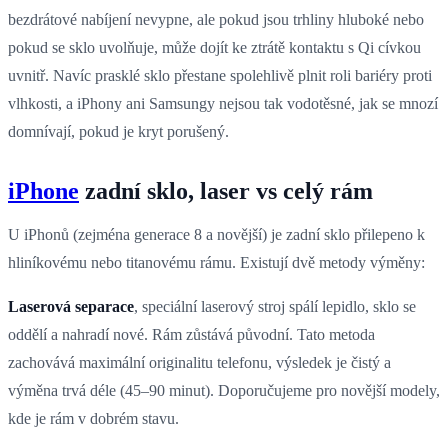
bezdrátové nabíjení nevypne, ale pokud jsou trhliny hluboké nebo
pokud se sklo uvolňuje, může dojít ke ztrátě kontaktu s Qi cívkou
uvnitř. Navíc prasklé sklo přestane spolehlivě plnit roli bariéry proti
vlhkosti, a iPhony ani Samsungy nejsou tak vodotěsné, jak se mnozí
domnívají, pokud je kryt porušený.
iPhone
zadní sklo, laser vs celý rám
U iPhonů (zejména generace 8 a novější) je zadní sklo přilepeno k
hliníkovému nebo titanovému rámu. Existují dvě metody výměny:
Laserová separace
, speciální laserový stroj spálí lepidlo, sklo se
oddělí a nahradí nové. Rám zůstává původní. Tato metoda
zachovává maximální originalitu telefonu, výsledek je čistý a
výměna trvá déle (45–90 minut). Doporučujeme pro novější modely,
kde je rám v dobrém stavu.