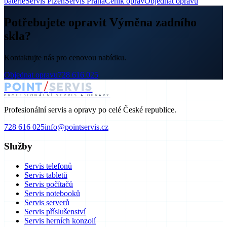
baterie
Servis Plzeň
Servis Praha
Ceník oprav
Objednat opravu
Potřebujete opravit Výměna zadního
skla?
Kontaktujte nás pro cenovou nabídku.
Objednat opravu
728 616 025
/
POINT
SERVIS
PROFESIONÁLNÍ SERVIS A OPRAVY
Profesionální servis a opravy po celé České republice.
728 616 025
info@pointservis.cz
Služby
Servis telefonů
Servis tabletů
Servis počítačů
Servis notebooků
Servis serverů
Servis příslušenství
Servis herních konzolí