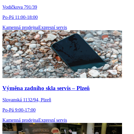
Vodičkova 791/39
Po-Pá 11:00-18:00
Kamenná prodejna
Expresní servis
Výměna zadního skla servis – Plzeň
Slovanská 1132/94, Plzeň
Po-Pá 9:00-17:00
Kamenná prodejna
Expresní servis