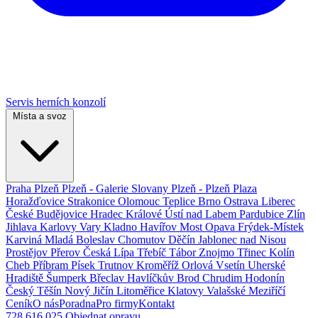
Servis herních konzolí
Místa a svoz
Praha
Plzeň
Plzeň - Galerie Slovany
Plzeň - Plzeň Plaza
Horažďovice
Strakonice
Olomouc
Teplice
Brno
Ostrava
Liberec
České Budějovice
Hradec Králové
Ústí nad Labem
Pardubice
Zlín
Jihlava
Karlovy Vary
Kladno
Havířov
Most
Opava
Frýdek-Místek
Karviná
Mladá Boleslav
Chomutov
Děčín
Jablonec nad Nisou
Prostějov
Přerov
Česká Lípa
Třebíč
Tábor
Znojmo
Třinec
Kolín
Cheb
Příbram
Písek
Trutnov
Kroměříž
Orlová
Vsetín
Uherské
Hradiště
Šumperk
Břeclav
Havlíčkův Brod
Chrudim
Hodonín
Český Těšín
Nový Jičín
Litoměřice
Klatovy
Valašské Meziříčí
Ceník
O nás
Poradna
Pro firmy
Kontakt
728 616 025
Objednat opravu