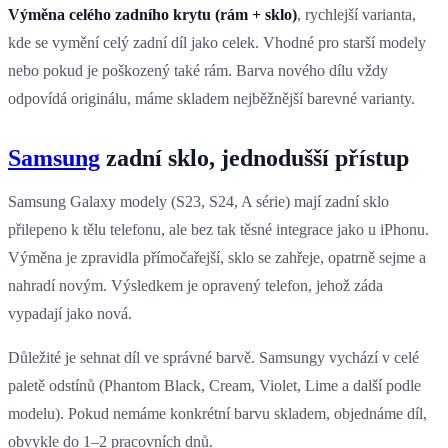
Výměna celého zadního krytu (rám + sklo)
, rychlejší varianta,
kde se vymění celý zadní díl jako celek. Vhodné pro starší modely
nebo pokud je poškozený také rám. Barva nového dílu vždy
odpovídá originálu, máme skladem nejběžnější barevné varianty.
Samsung
zadní sklo, jednodušší přístup
Samsung Galaxy modely (S23, S24, A série) mají zadní sklo
přilepeno k tělu telefonu, ale bez tak těsné integrace jako u iPhonu.
Výměna je zpravidla přímočařejší, sklo se zahřeje, opatrně sejme a
nahradí novým. Výsledkem je opravený telefon, jehož záda
vypadají jako nová.
Důležité je sehnat díl ve správné barvě. Samsungy vychází v celé
paletě odstínů (Phantom Black, Cream, Violet, Lime a další podle
modelu). Pokud nemáme konkrétní barvu skladem, objednáme díl,
obvykle do 1–2 pracovních dnů.