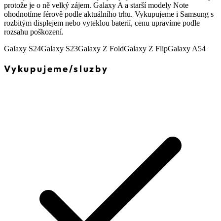
protože je o ně velký zájem. Galaxy A a starší modely Note
ohodnotíme férově podle aktuálního trhu. Vykupujeme i Samsung s
rozbitým displejem nebo vyteklou baterií, cenu upravíme podle
rozsahu poškození.
Galaxy S24
Galaxy S23
Galaxy Z Fold
Galaxy Z Flip
Galaxy A54
Vykupujeme
/
sluzby