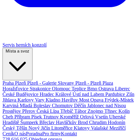
Servis herních konzolí
Místa a svoz
Praha
Plzeň
Plzeň - Galerie Slovany
Plzeň - Plzeň Plaza
Horažďovice
Strakonice
Olomouc
Teplice
Brno
Ostrava
Liberec
České Budějovice
Hradec Králové
Ústí nad Labem
Pardubice
Zlín
Jihlava
Karlovy Vary
Kladno
Havířov
Most
Opava
Frýdek-Místek
Karviná
Mladá Boleslav
Chomutov
Děčín
Jablonec nad Nisou
Prostějov
Přerov
Česká Lípa
Třebíč
Tábor
Znojmo
Třinec
Kolín
Cheb
Příbram
Písek
Trutnov
Kroměříž
Orlová
Vsetín
Uherské
Hradiště
Šumperk
Břeclav
Havlíčkův Brod
Chrudim
Hodonín
Český Těšín
Nový Jičín
Litoměřice
Klatovy
Valašské Meziříčí
Ceník
O nás
Poradna
Pro firmy
Kontakt
728 616 025
Objednat opravu