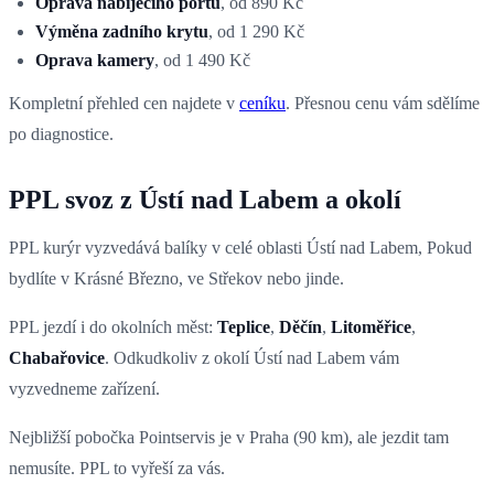
Oprava nabíjecího portu
, od 890 Kč
Výměna zadního krytu
, od 1 290 Kč
Oprava kamery
, od 1 490 Kč
Kompletní přehled cen najdete v
ceníku
. Přesnou cenu vám sdělíme
po diagnostice.
PPL svoz z Ústí nad Labem a okolí
PPL kurýr vyzvedává balíky v celé oblasti Ústí nad Labem, Pokud
bydlíte v Krásné Březno, ve Střekov nebo jinde.
PPL jezdí i do okolních měst:
Teplice
,
Děčín
,
Litoměřice
,
Chabařovice
. Odkudkoliv z okolí Ústí nad Labem vám
vyzvedneme zařízení.
Nejbližší pobočka Pointservis je v Praha (90 km), ale jezdit tam
nemusíte. PPL to vyřeší za vás.