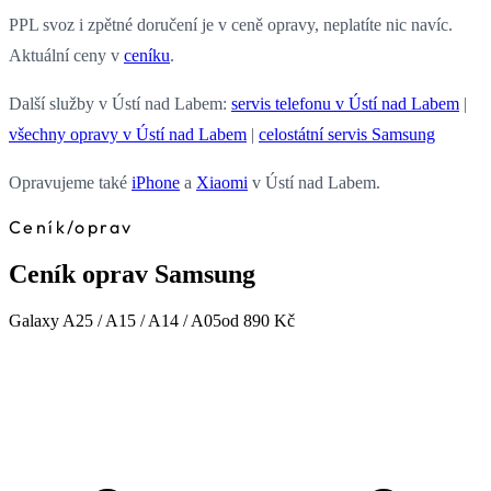
PPL svoz i zpětné doručení je v ceně opravy, neplatíte nic navíc.
Aktuální ceny v
ceníku
.
Další služby v Ústí nad Labem:
servis telefonu v Ústí nad Labem
|
všechny opravy v Ústí nad Labem
|
celostátní servis Samsung
Opravujeme také
iPhone
a
Xiaomi
v Ústí nad Labem.
Ceník
/
oprav
Ceník oprav Samsung
Galaxy A25 / A15 / A14 / A05
od 890 Kč