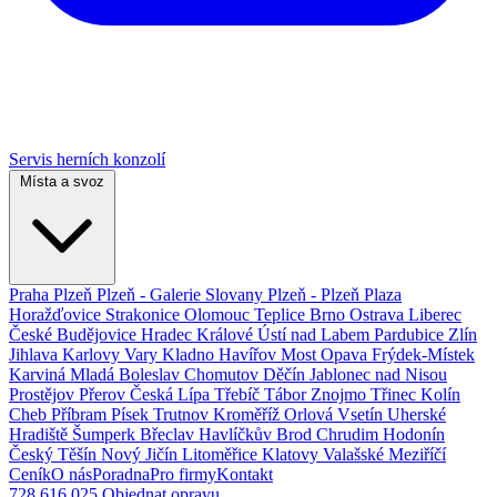
Servis herních konzolí
Místa a svoz
Praha
Plzeň
Plzeň - Galerie Slovany
Plzeň - Plzeň Plaza
Horažďovice
Strakonice
Olomouc
Teplice
Brno
Ostrava
Liberec
České Budějovice
Hradec Králové
Ústí nad Labem
Pardubice
Zlín
Jihlava
Karlovy Vary
Kladno
Havířov
Most
Opava
Frýdek-Místek
Karviná
Mladá Boleslav
Chomutov
Děčín
Jablonec nad Nisou
Prostějov
Přerov
Česká Lípa
Třebíč
Tábor
Znojmo
Třinec
Kolín
Cheb
Příbram
Písek
Trutnov
Kroměříž
Orlová
Vsetín
Uherské
Hradiště
Šumperk
Břeclav
Havlíčkův Brod
Chrudim
Hodonín
Český Těšín
Nový Jičín
Litoměřice
Klatovy
Valašské Meziříčí
Ceník
O nás
Poradna
Pro firmy
Kontakt
728 616 025
Objednat opravu