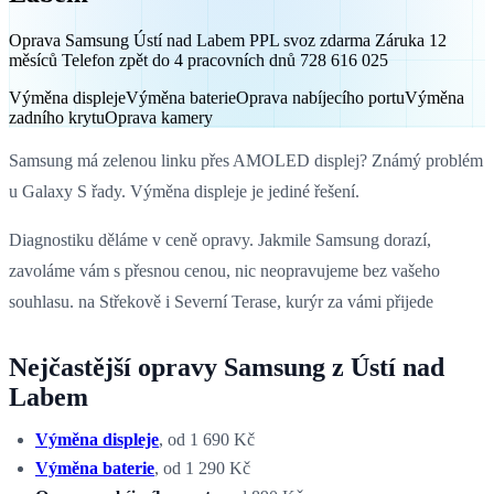
Oprava Samsung Ústí nad Labem PPL svoz zdarma Záruka 12
měsíců Telefon zpět do 4 pracovních dnů 728 616 025
Výměna displeje
Výměna baterie
Oprava nabíjecího portu
Výměna
zadního krytu
Oprava kamery
Samsung má zelenou linku přes AMOLED displej? Známý problém
u Galaxy S řady. Výměna displeje je jediné řešení.
Diagnostiku děláme v ceně opravy. Jakmile Samsung dorazí,
zavoláme vám s přesnou cenou, nic neopravujeme bez vašeho
souhlasu. na Střekově i Severní Terase, kurýr za vámi přijede
Nejčastější opravy Samsung z Ústí nad
Labem
Výměna displeje
, od 1 690 Kč
Výměna baterie
, od 1 290 Kč